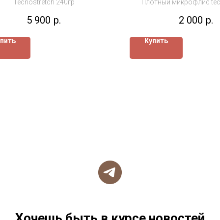
Tecnostretch 240гр
Плотный микрофлис tec
5 900
р.
2 000
р.
пить
Купить
Хочешь быть в курсе новостей