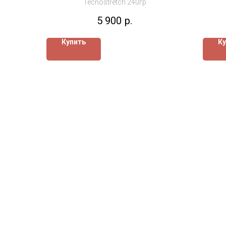
Tecnostretch 240гр
5 900
р.
Купить
Ку