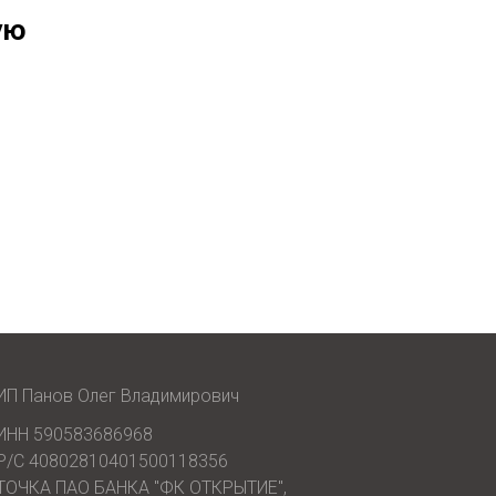
ую
ИП Панов Олег Владимирович
ИНН 590583686968
Р/С 40802810401500118356
ТОЧКА ПАО БАНКА "ФК ОТКРЫТИЕ",