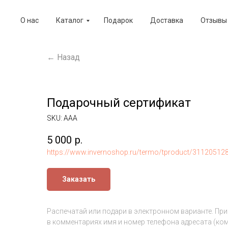
О нас
Каталог
Подарок
Доставка
Отзывы
← Назад
Подарочный сертификат
SKU:
ААА
5 000
р.
https://www.invernoshop.ru/termo/tproduct/311205128
Заказать
Распечатай или подари в электронном варианте. Пр
в комментариях имя и номер телефона адресата (ком