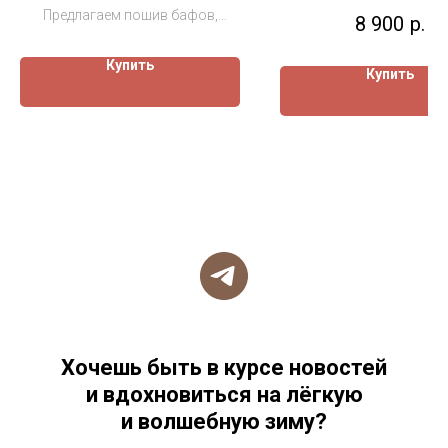
компании
Теплое термобелье
Предлагаем пошив бафов,
8 900
р.
штурма и сна в пал
термоносков и повязок на
голову с нанесением вашей
Купить
символики.
Купить
Хочешь быть в курсе новостей
и вдохновиться на лёгкую
и волшебную зиму?