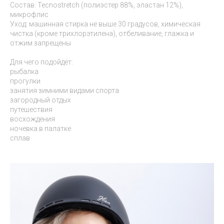
Состав: Tecnostretch (полиэстер 88%, эластан 12%),
микрофлис
Уход: машинная стирка не выше 30 градусов, химическая
чистка (кроме трихлорэтилена), отбеливание, глажка и
отжим запрещены
Для чего подойдёт:
рыбалка
прогулки
занятия зимними видами спорта
загородный отдых
путешествия
восхождения
ночевка в палатке
сплав