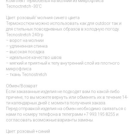
Комплект термобелья на молнии из микрофлиса
Tecnoctretch -30’C
Цвет: розовый/ молния синего цвета
Термокостюм можно использовать как для outdoor так и
для стильных повседневных образов в холодную погоду.
Tecnostretch 240гр
– ворот на молнии
– удлиненная спинка
– высокая посадка
– идеальное качество швов
– мягкий и приятный к телу внутренний слой из плотного
микрофлиса
– ткань Tecnostretch
Обмен/Возврат
Если заказанные изделия не подходят вам по какой-либо
причине, то вы можете вернуть или обменять их в течение 14-
ти календарных дней с момента получения заказа.
Перед отправкой изделия на обмен необходимо связаться с
нами по номеру телефона в телеграмм +7 993 195 8255 и
согласовать возможные варианты замены.
Цвет: розовый +синий